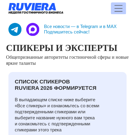
Все новости — в Telegram и в MAX
Подпишитесь сейчас!
СПИКЕРЫ И ЭКСПЕРТЫ
Общепризнанные авторитеты гостиничной сферы и новые
СПИСОК СПИКЕРОВ
яркие таланты
RUVIERA 2026 ФОРМИРУЕТСЯ
В выпадающем списке ниже выберите
«Все спикеры» и ознакомьтесь со всеми
подтвержденными спикерами или
выберите название нужного вам трека
и ознакомьтесь с подтвержденными
спикерами этого трека
65 из 100
ПОДТВЕРЖДЕНО
ВСЕ 
РЕСТОР
И Г
ПРОДАЖИ,
RU