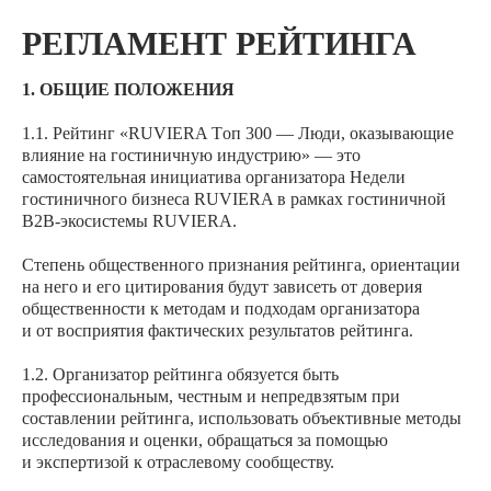
РЕГЛАМЕНТ РЕЙТИНГА
1. ОБЩИЕ ПОЛОЖЕНИЯ
1.1. Рейтинг «RUVIERA Tоп 300 — Люди, оказывающие
влияние на гостиничную индустрию» — это
самостоятельная инициатива организатора Недели
гостиничного бизнеса RUVIERA в рамках гостиничной
B2B-экосистемы RUVIERA.
Степень общественного признания рейтинга, ориентации
на него и его цитирования будут зависеть от доверия
общественности к методам и подходам организатора
и от восприятия фактических результатов рейтинга.
1.2. Организатор рейтинга обязуется быть
ПРОФЕССИОНАЛЬНАЯ
КВОТА
профессиональным, честным и непредвзятым при
№
ГРУППА
ГРУППЫ, %
составлении рейтинга, использовать объективные методы
Владельцы гостиничного
исследования и оценки, обращаться за помощью
бизнеса,
20%
предприниматели,
и экспертизой к отраслевому сообществу.
инвесторы
Гостиничные