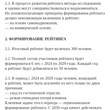
20%
1.3. В процессе развития рейтинга методы исследования
управляющие компании
и оценки могут совершенствоваться и видоизменяться.
Генеральные менеджеры
Но основополагающие принципы формирования рейтинга
отелей и других средств
15%
размещения
делают невозможным включение в рейтинг:
— на основе самовыдвижения;
Эксперты, консультанты,
специалисты гостиничной
10%
— на коммерческой основе.
индустрии
Каналы и
инструменты продаж
2. ФОРМИРОВАНИЕ РЕЙТИНГА
10%
гостиничных услуг
2.1. Итоговый рейтинг будет включать 300 человек.
Поставщики гостиничного
10%
бизнеса
2.2. Полный состав участников рейтинга будет
IT услуги и сервисы
формироваться 6 лет, с 2024 по 2029 годы. Каждый год
10%
для отелей
в рейтинг будут добавляться по 50 человек.
Медиа, СМИ, блогеры,
общественные
5%
2.3. В период с 2024 по 2029 годы человек, вошедший
организации
в рейтинг, может быть исключён из него только по двум
причинам:
— уход из гостиничной отрасли;
— резкая очевидная потеря влияния.
Ключевая задача этого периода — первоначальное
формирование рейтинга. С 2030 года начнет действовать