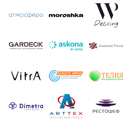
и составьте ваш собственный сценарий участия
в Неделе гостиничго бизнеса RUVIERA 2026.
Билетная программа предоставляет возможность
участия в событии каждому отельеру.
СКОРО БИЛЕТЫ
ОТЕЛИ
Ведущие отели Сириуса предоставили скидки
на проживание для участников Недели
гостиничного бизнеса RUVIERA 2026.
Поторопитесь с вашим бронированием —
хорошие номера имеют свойство заканчиваться.
СКОРО ОТЕЛИ