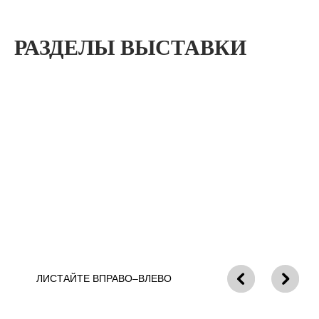
ЛИСТАЙТЕ ВПРАВО–ВЛЕВО
РАЗДЕЛЫ ВЫСТАВКИ
Программа
Демонстрация
Активности
с ведущим
оборудования и
на стендах
ПО
Дегустации
Розыгрыш
Удобная
призов
навигация
СПИСОК ФОРМИРУЕТСЯ